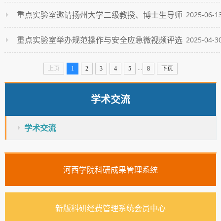
报告
重点实验室邀请扬州大学二级教授、博士生导师
2025-06-1
王幼平作学术报告
重点实验室举办规范操作与安全应急微视频评选
2025-04-3
活动
...
上页
1
2
3
4
5
8
下页
学术交流
学术交流
河西学院科研成果管理系统
新版科研经费管理系统会员中心