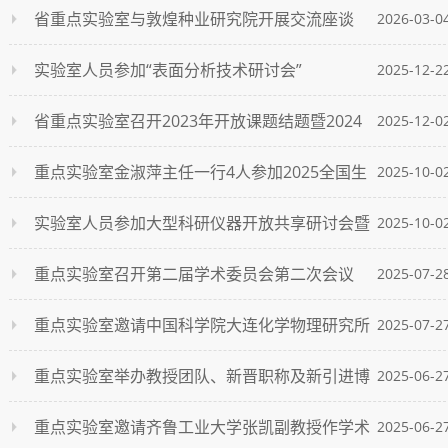
医疗及检验检测单位实验室危险化学品安全管理（新法规
省重点实验室与敦煌种业研究院开展交流座谈
2026-03-0
新标准）与安全应急培训班
实验室人员参加“表面分析技术研讨会”
2025-12-2
省重点实验室召开2023年开放课题结题暨2024
2025-12-0
年开放课题中期推进会
重点实验室金淑萍主任一行4人参加2025全国生
2025-10-0
物技术与材料产学研合作研讨会
实验室人员参加大型科研仪器开放共享研讨会暨
2025-10-0
国产仪器进高校（兰州大学站）活动
重点实验室召开第二届学术委员会第二次会议
2025-07-2
重点实验室邀请中国科学院大连化学物理研究所
2025-07-2
王峰研究员作学术报告
重点实验室举办教授团队、新晋职称及新引进博
2025-06-2
士学术报告
重点实验室邀请齐鲁工业大学张凯副教授作学术
2025-06-2